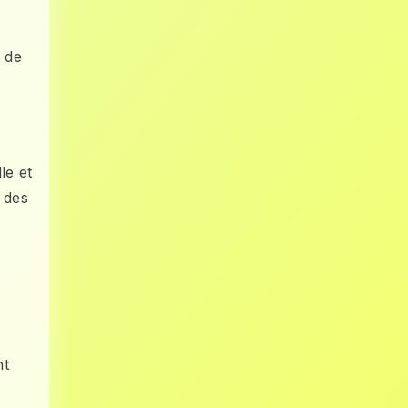
n de
le et
 des
nt