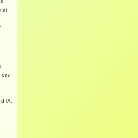
le
 et
r
s
n cas
e
d’IA.