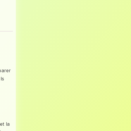
parer
ls
et la