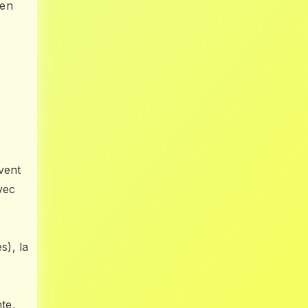
 en
vent
vec
s), la
te,