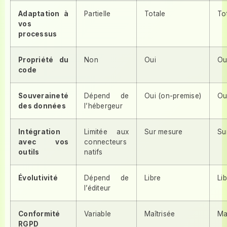
Adaptation à
Partielle
Totale
To
vos
processus
Propriété du
Non
Oui
Ou
code
Souveraineté
Dépend de
Oui (on-premise)
Ou
des données
l’hébergeur
Intégration
Limitée aux
Sur mesure
Su
avec vos
connecteurs
outils
natifs
Évolutivité
Dépend de
Libre
Li
l’éditeur
Conformité
Variable
Maîtrisée
Ma
RGPD