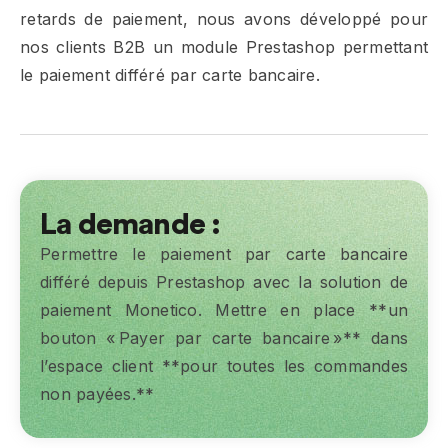
retards de paiement, nous avons développé pour
nos clients B2B un module Prestashop permettant
le paiement différé par carte bancaire.
La demande :
Permettre le paiement par carte bancaire
différé depuis Prestashop avec la solution de
paiement Monetico. Mettre en place **un
bouton « Payer par carte bancaire »** dans
l’espace client **pour toutes les commandes
non payées.**