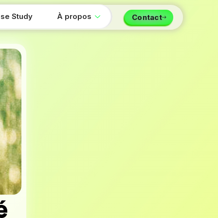
se Study
À propos
Contact
é