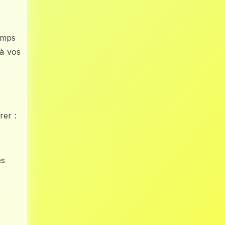
temps
 à vos
rer :
es