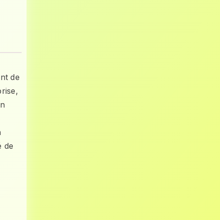
nt de
rise,
en
n
é de