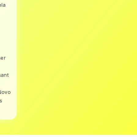
ela
ser
sant
 Novo
s