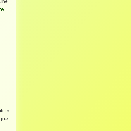
 une
té
ation
 que